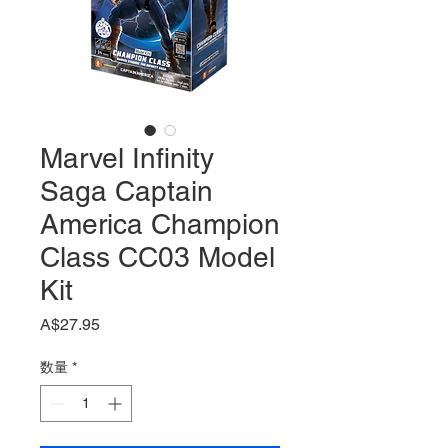
Marvel Infinity
Saga Captain
America Champion
Class CC03 Model
Kit
価
A$27.95
格
数量
*