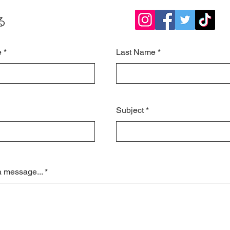
る
e
Last Name
Subject
a message...