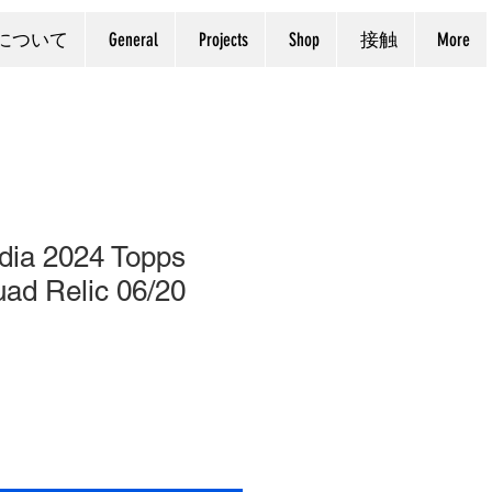
について
General
Projects
Shop
接触
More
dia 2024 Topps
d Relic 06/20