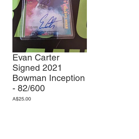
Evan Carter
Signed 2021
Bowman Inception
- 82/600
価
A$25.00
格
数量
*