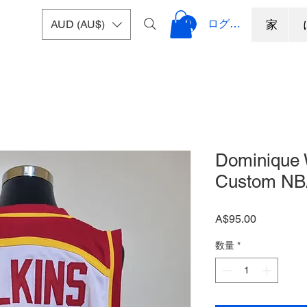
ログイン
AUD (AU$)
家
Dominique 
Custom NBA
価
A$95.00
格
数量
*