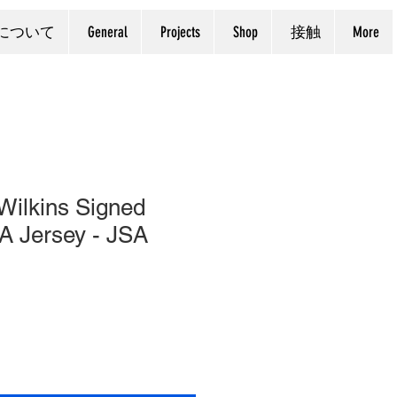
について
General
Projects
Shop
接触
More
Wilkins Signed
 Jersey - JSA