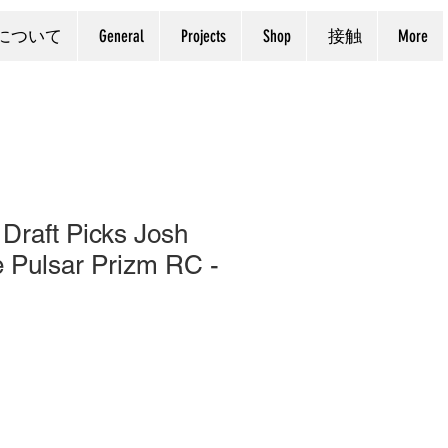
について
General
Projects
Shop
接触
More
Draft Picks Josh
 Pulsar Prizm RC -