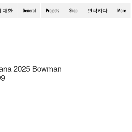
에 대한
General
Projects
Shop
연락하다
More
zana 2025 Bowman
99