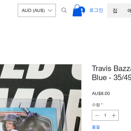
로그인
AUD (AU$)
집
Travis Baz
Blue - 35/4
가
AU$8.00
격
수량
*
품절