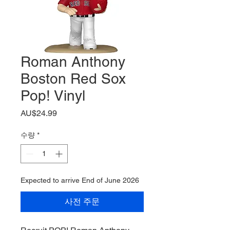
Roman Anthony
Boston Red Sox
Pop! Vinyl
가
AU$24.99
격
수량
*
Expected to arrive End of June 2026
사전 주문