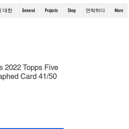
에 대한
General
Projects
Shop
연락하다
More
s 2022 Topps Five
raphed Card 41/50