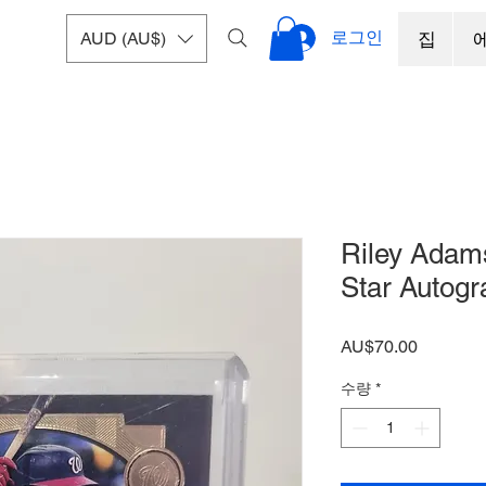
로그인
AUD (AU$)
집
Riley Adam
Star Autog
가
AU$70.00
격
수량
*