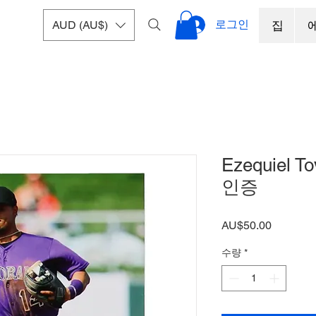
로그인
AUD (AU$)
집
Ezequiel 
인증
가
AU$50.00
격
수량
*