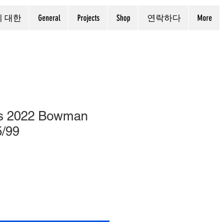
에 대한
General
Projects
Shop
연락하다
More
is 2022 Bowman
5/99