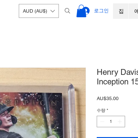
로그인
AUD (AU$)
집
Henry Dav
Inception 1
가
AU$35.00
격
수량
*