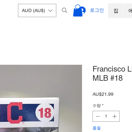
로그인
AUD (AU$)
집
Francisco L
MLB #18
가
AU$21.99
격
수량
*
품절