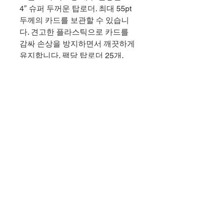
4″ 슈퍼 두꺼운 탑로더. 최대 55pt
두께의 카드를 보관할 수 있습니
다. 견고한 플라스틱으로 카드를
감싸 손상을 방지하면서 깨끗하게
유지합니다. 팩당 탑로더 25개.
2-1/2″ x 3-1/2″(63.5mm x
88.9mm) 표준 크기 카드를 수
용할 수 있는 크기
최대 55pt 두께의 카드 수용
카드를 깨끗하게 유지
매우 명확하고 내구성이 뛰어난
구조
일반우편으로 최대 5팩까지 발송
가능 - 대량주문시 배송비 견적을
위해 별도 문의바랍니다.